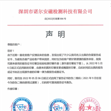
公正
访问诺尔检测中心官网！
规范 
关于诺尔
留言与评价
新闻资讯
More
特大喜讯！诺尔检测通过A2LA
Time：2017-11-14
大喜讯！！2017年11月01日，诺尔检测通过A2LA审核，并已
nal Laboratory Accreditation Cooperation）简称
尔检测中心实力的展现与精准的技术。诺尔检测可以一如既往的为
法规的变动，我们也力求完善到更好。我司已全面开展FCC VOC