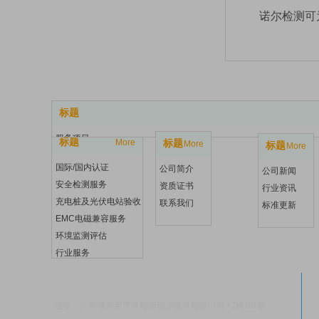
诺尔检测可
标题
服务项目
标题
More
标题
More
标题
More
关于诺尔
国际/国内认证
公司简介
公司新闻
新闻资讯
安全检测服务
资质证书
行业资讯
充电桩及光伏电站验收
联系我们
标准更新
EMC电磁兼容服务
环境监测评估
行业服务
东莞市诺尔检测科技有限公司
地址：广东省东莞市洪梅镇望沙路洪梅段61号A2栋101室、