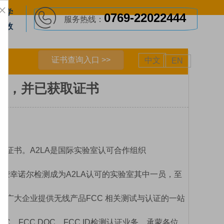
×
 科学
0769-22022444
服务热线：
高效
证书查询入口 >>
中文
EN
审核，并已获取证书
获取证书。A2LA是国际实验室认可合作组织
ILAC的成员之一，很荣幸诺尔检测成为A2LA认可的实验室其中一员，至
广大企业提供无线产品FCC 相关测试与认证的一站
、FCC DOC，FCC ID检测认证业务。承蒙各位